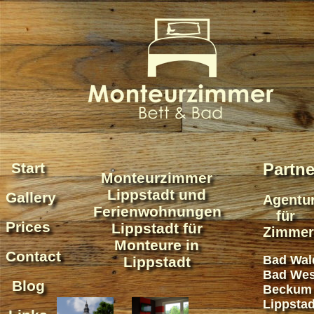
Start
Partne
Monteurzimmer
Lippstadt und
Gallery
Agentu
Ferienwohnungen
für
Prices
Lippstadt für
Zimmer
Monteure in
Contact
Bad Wal
Lippstadt
Bad Wes
Blog
Beckum
Lippstad