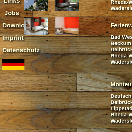
Links
Rheda-W
Wadersl
Jobs
Downloads
Ferien
Imprint
Bad Wes
Beckum
Datenschutz
Delbrüc
Rheda-W
Wadersl
Monteu
Deutsch
Delbrüc
Lippstad
Rheda-W
Wadersl