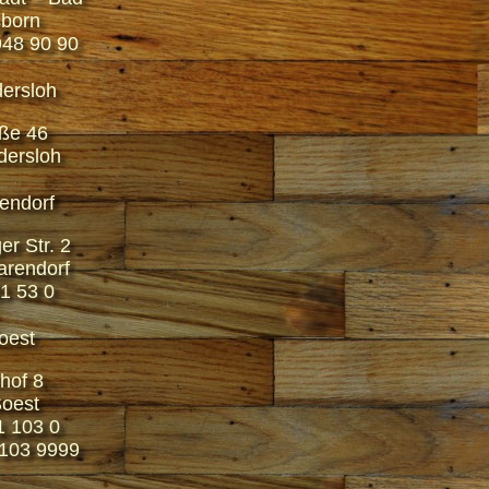
sborn
948 90 90
ersloh
ße 46
ersloh
endorf
r Str. 2
rendorf
81 53 0
oest
hof 8
oest
1 103 0
 103 9999