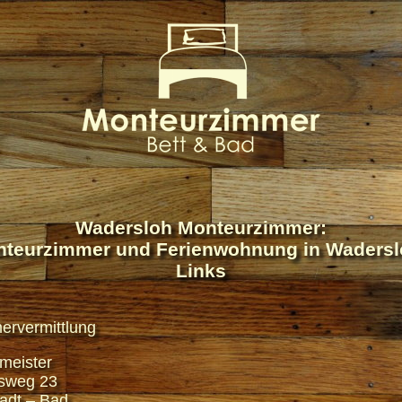
Wadersloh Monteurzimmer:
teurzimmer und Ferienwohnung in Wadersl
Links
ervermittlung
lmeister
sweg 23
adt – Bad