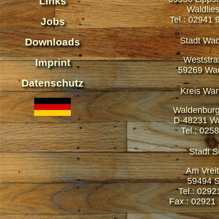
Links
Waldlie
Tel.: 02941 
Jobs
Stadt Wad
Downloads
Weststra
Imprint
59269 Wad
Datenschutz
Kreis War
Waldenburge
D-48231 Wa
Tel.: 025
Stadt S
Am Vreit
59494 S
Tel.: 0292
Fax.: 02921