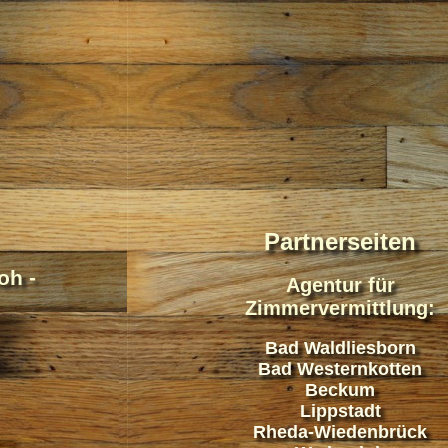
Partnerseiten
oh -
Agentur für
Zimmervermittlung:
Bad Waldliesborn
Bad Westernkotten
Beckum
Lippstadt
Rheda-Wiedenbrück