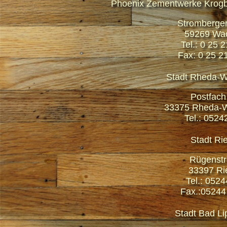
Phoenix Zementwerke Kro
Stromberger
59269 Wad
Tel.: 0 25 
Fax: 0 25 2
Stadt Rheda-W
Postfach
33375 Rheda-W
Tel.: 0524
Stadt Ri
Rügenstr
33397 Ri
Tel.: 052
Fax.:05244
Stadt Bad Li