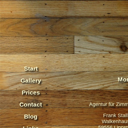
Start
Mon
Gallery
Prices
Contact
Agentur für Zimm
Frank Stal
Blog
Walkenhau
59556 Lippst