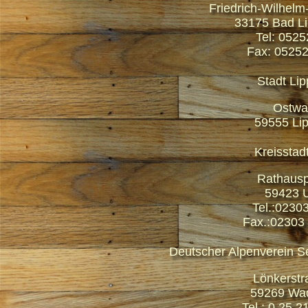
Friedrich-Wilhelm
33175 Bad Li
Tel: 0525
Fax: 05252
Stadt Lip
Ostwal
59555 Lip
Kreisstad
Rathausp
59423 
Tel.:0230
Fax.:02303
Deutscher Alpenverein Se
Lönkerstr
59269 Wad
Tel.: 0 25 2