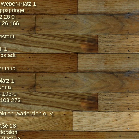
-Weber-Platz 1
ppspringe
2 26 0
 26 166
pstadt
l 1
pstadt
t Unna
latz 1
Unna
3 103-0
 103-273
ktion Wadersloh e. V.
aße 18
ersloh
1 2 82 73