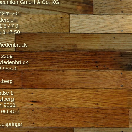
gbeumker GmbH & Co. KG
 Str. 201
ersloh
21 8 47 0
1 8 47 50
iedenbrück
 2309
iedenbrück
2 963-0
etberg
aße 1
etberg
44 9860
 986400
ppspringe