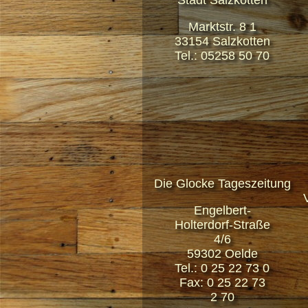
Stadt Salzkotten
Marktstr. 8 1
33154 Salzkotten
Tel.: 05258 50 70
Die Glocke Tageszeitung
Engelbert-
Holterdorf-Straße
4/6
59302 Oelde
Tel.: 0 25 22 73 0
Fax: 0 25 22 73
2 70