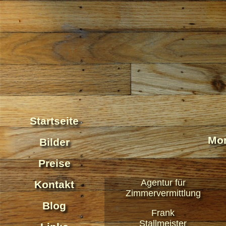
Startseite
Mon
Bilder
Preise
Agentur für
Kontakt
Zimmervermittlung
Blog
Frank
Stallmeister