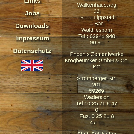
Links
Walkenhausweg
23
Jobs
59556 Lippstadt
– Bad
Downloads
Waldliesborn
Tel.: 02941 948
Impressum
90 90
Datenschutz
Phoenix Zementwerke
Krogbeumker GmbH & Co.
KG
Stromberger Str.
201
59269
Wadersloh
Tel.: 0 25 21 8 47
0
Fax: 0 25 21 8
47 50