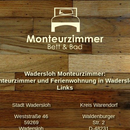
Wadersloh Monteurzimmer:
teurzimmer und Ferienwohnung in Wadersl
Links
Stadt Wadersloh
Kreis Warendorf
Weststraße 46
Waldenburger
59269
Str. 2
Wadersloh
D-48231