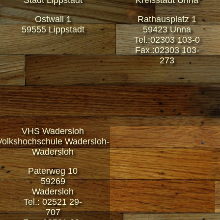
Stadt Lippstadt
Kreisstadt Unna
Ostwall 1
Rathausplatz 1
59555 Lippstadt
59423 Unna
Tel.:02303 103-0
Fax.:02303 103-
273
VHS Wadersloh
Volkshochschule Wadersloh-
Wadersloh
Paterweg 10
59269
Wadersloh
Tel.: 02521 29-
707