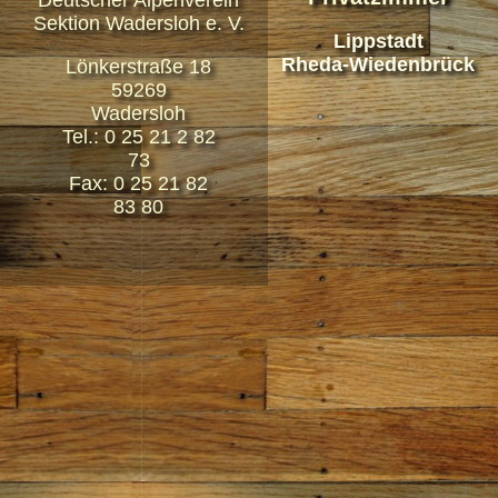
Deutscher Alpenverein
Sektion Wadersloh e. V.
Lippstadt
Rheda-Wiedenbrück
Lönkerstraße 18
59269
Wadersloh
Tel.: 0 25 21 2 82
73
Fax: 0 25 21 82
83 80