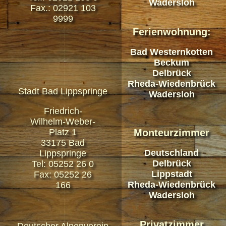
Wadersloh
Fax.: 02921 103
9999
Ferienwohnung:
Bad Westernkotten
Beckum
Delbrück
Rheda-Wiedenbrück
Stadt Bad Lippspringe
Wadersloh
Friedrich-
Wilhelm-Weber-
Monteurzimmer
Platz 1
33175 Bad
Deutschland
Lippspringe
Delbrück
Tel: 05252 26 0
Lippstadt
Fax: 05252 26
Rheda-Wiedenbrück
166
Wadersloh
Privatzimmer