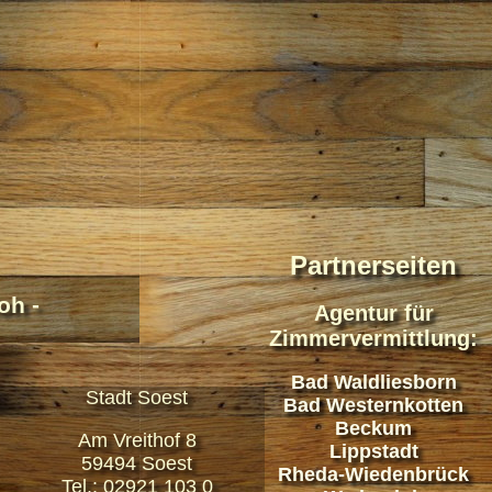
Partnerseiten
oh -
Agentur für
Zimmervermittlung:
Bad Waldliesborn
Stadt Soest
Bad Westernkotten
Beckum
Am Vreithof 8
Lippstadt
59494 Soest
Rheda-Wiedenbrück
Tel.: 02921 103 0